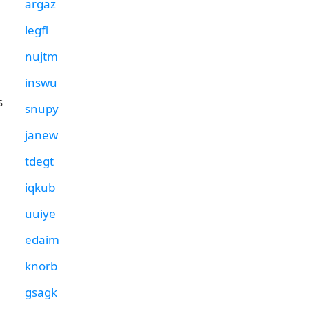
argaz
legfl
nujtm
inswu
s
snupy
janew
tdegt
iqkub
uuiye
edaim
knorb
gsagk