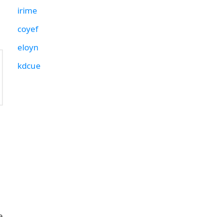
irime
coyef
eloyn
kdcue
e