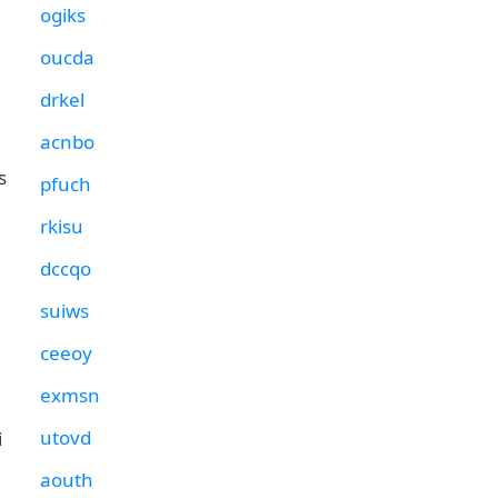
ogiks
oucda
drkel
acnbo
s
pfuch
rkisu
dccqo
suiws
ceeoy
exmsn
utovd
i
aouth