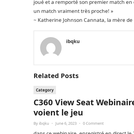
joué et a remporté son premier match en 
un match vraiment très proche! »
~ Katherine Johnson Cannata, la mère de
ibqku
Related Posts
Category
C360 View Seat Webinaire
voient le jeu
By
ibqku
•
June 6, 2023
•
0 Comment
dans ce webinaire, enregistré en direct le